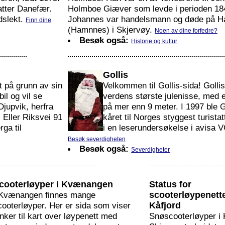
atter Danefær.
Holmboe Giæver som levde i perioden 18
dslekt.
Johannes var handelsmann og døde på 
Finn dine
(Hamnnes) i Skjervøy.
Noen av dine forfedre?
Besøk også:
Historie og kultur
Gollis
t på grunn av sin
Velkommen til Gollis-sida! Gollis
bil og vil se
verdens største julenisse, med 
jupvik, herfra
på mer enn 9 meter. I 1997 ble G
 Eller Riksvei 91
kåret til Norges styggest turista
ga til
i en leserundersøkelse i avisa V
Besøk severdigheten
Besøk også:
Severdigheter
cooterløyper i Kvænangen
Status for
 Kvænangen finnes mange
scooterløypenette
cooterløyper. Her er sida som viser
Kåfjord
enker til kart over løypenett med
Snøscooterløyper i 