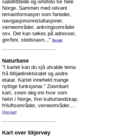
satellittbilde og ortofoto for hele
Norge. Sammen med relvant
n
temainformasjon som farleder,
navigasjonsinnstallasjoner,
verneområder, ankringsområder
osv. Det kan søkes på adresser,
gnr/bnr, stedsnavn..."
Besøk
Naturbase
"I kartet kan du sjå utvalde tema
frå Miljødirektoratet og andre
etatar. Kartet inneheld mange
nyttige funksjonar." Zoombart
kart, zoom deg inn hvor som
helst i Norge, finn kulturlandskap,
friluftsområder, verneområder....
Finn kart
Kart over Skjervøy