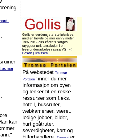
v
orening.
 nord-
Gollis er verdens største julenisse,
med en høyde på mer enn 9 meter. I
1997 ble Gollis kåret til Norges
styggest turistattraksjon i en
leserundersøkelse i avisa VG! :-( .
Besøk julenissen
.
sruiner
Les mer
På webstedet
Tromsø
finner du mer
Portalen
informasjon om byen
og lenker til en rekke
ressurser som f.eks.
hotell, bussruter,
webkameraer, været,
tore
ledige jobber, bilder,
. Man kan
hurtigbåtruter,
 sommer
severdigheter, kart og
vann."
bilforhandlere.
er
Tromsø