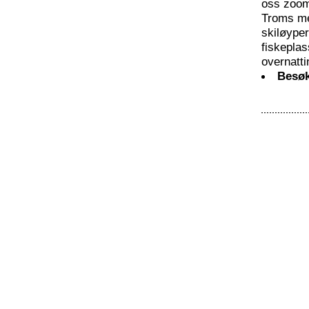
oss zoom
Troms me
skiløyper
fiskeplas
overnatt
Besøk