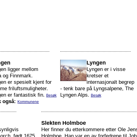
gen
Lyngen
n ligger mellom
Lyngen er i visse
a og Finnmark.
kretser et
n er spesielt kjent for
internasjonalt begrep
me friluftsmuligheter.
- tenk bare på Lyngsalpene, The
n er fantastisk fin.
Lyngen Alps.
Besøk
Besøk
 også:
Kommunene
Slekten Holmboe
synligvis
Her finner du etterkommere etter Ole Je
orch, født 1675.
Holmboe. Han var en av forfedrene til Jo