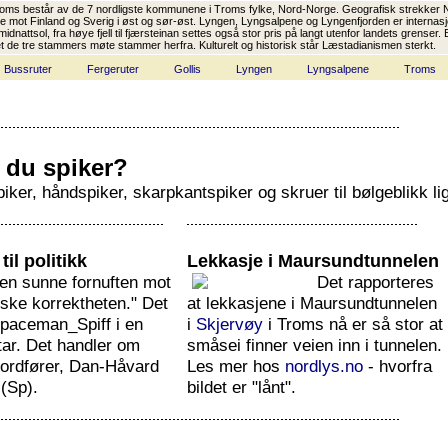
oms består av de 7 nordligste kommunene i Troms fylke, Nord-Norge. Geografisk strekker No
 mot Finland og Sverig i øst og sør-øst. Lyngen, Lyngsalpene og Lyngenfjorden er internasjona
 midnattsol, fra høye fjell til fjærsteinan settes også stor pris på langt utenfor landets grense
 de tre stammers møte stammer herfra. Kulturelt og historisk står Læstadianismen sterkt.
Bussruter
Fergeruter
Gollis
Lyngen
Lyngsalpene
Troms
 du spiker?
iker, håndspiker, skarpkantspiker og skruer til bølgeblikk l
til politikk
Lekkasje i Maursundtunnelen
den sunne fornuften mot
Det rapporteres
iske korrektheten." Det
at lekkasjene i Maursundtunnelen
paceman_Spiff i en
i
Skjervøy
i Troms nå er så stor at
r. Det handler om
småsei finner veien inn i tunnelen.
ordfører, Dan-Håvard
Les mer hos
nordlys.no
- hvorfra
(Sp).
bildet er "lånt".