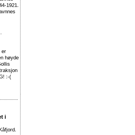
44-1921.
Havnnes
 er
en høyde
ollis
ttraksjon
G! :-(
t i
Kåfjord.