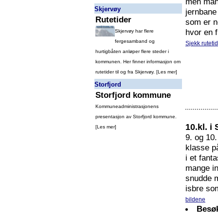
men mang
Skjervøy
jernbane
Rutetider
som er n
hvor en 
Skjervøy har flere
fergesamband og
Sjekk ruteti
hurtigbåten anløper flere steder i
kommunen. Her finner informasjon om
rutetider til og fra Skjervøy. [
Les mer
]
Storfjord
Storfjord kommune
Kommuneadministrasjonens
presentasjon av Storfjord kommune.
10.kl. i
[
Les mer
]
9. og 10
klasse på
i et fant
mange in
snudde m
isbre so
bildene
Besø