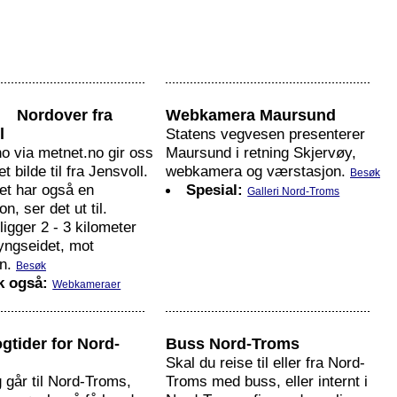
Nordover fra
Webkamera Maursund
l
Statens vegvesen presenterer
no via metnet.no gir oss
Maursund i retning Skjervøy,
t bilde til fra Jensvoll.
webkamera og værstasjon.
Besøk
t har også en
Spesial:
Galleri Nord-Troms
n, ser det ut til.
ligger 2 - 3 kilometer
Lyngseidet, mot
en.
Besøk
k også:
Webkameraer
ogtider for Nord-
Buss Nord-Troms
Skal du reise til eller fra Nord-
 går til Nord-Troms,
Troms med buss, eller internt i