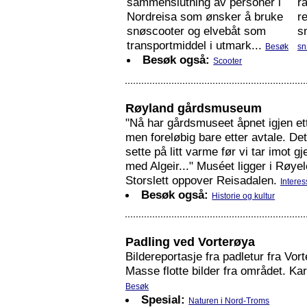
sammenslutning av personer i
r
Nordreisa som ønsker å bruke
r
snøscooter og elvebåt som
s
transportmiddel i utmark...
Besøk
sn
Besøk også:
Scooter
Røyland gårdsmuseum
"Nå har gårdsmuseet åpnet igjen ett
men foreløbig bare etter avtale. Det
sette på litt varme før vi tar imot gj
med Algeir..." Muséet ligger i Røyel
Storslett oppover Reisadalen.
Interes
Besøk også:
Historie og kultur
Padling ved Vorterøya
Bildereportasje fra padletur fra Vort
Masse flotte bilder fra området. Ka
Besøk
Spesial:
Naturen i Nord-Troms