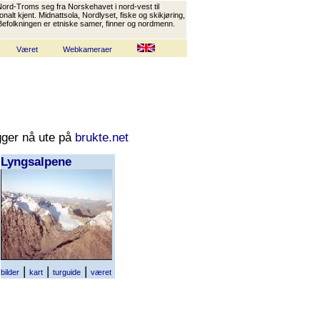
rd-Troms seg fra Norskehavet i nord-vest til
lt kjent. Midnattsola, Nordlyset, fiske og skikjøring,
r. Befolkningen er etniske samer, finner og nordmenn.
Været
Webkameraer
igger nå ute på
brukte.net
Lyngsalpene
|
|
|
bilder
kart
turguide
været