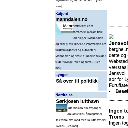
i grillstuen og få mat servert.." [
Les
mer
]
Kåfjord
manndalen.no
Nettstedet er et
samarbeid mellom flere
foreninger i Manndalen
Jensvol
og skal gi folk løpende informasjon om
berghei.
friluftsmuligheter og aktiviteter i
dette og e
Manndalen og være et positivt tilskudd
Webstede
til det frivillige foreningslivet... [
Les
værstasjo
mer
]
Jensvoll 
Lyngen
sør for 
Så over til politikk
Furuflat
Besø
Nordreisa
Sørkjosen lufthavn
Informasjon om avganger,
Ingen t
ankomsttider, åpningstider,
Troms
telefonnumre med mer fra lufthavneier
Ingen tog
Avinor. [
Les mer
]