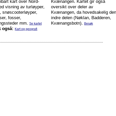
bart kart over Nord-
Kvænangen. Kartet gir også
d visning av turløyper,
oversikt over deler av
, snøscooterløyper,
Kvænangen, da hovedsakelig de
ser, fosser,
indre delen (Nøklan, Badderen,
ingssteder mm.
Kvænangsbotn).
Se kartet
Besøk
 også:
Kart og geografi