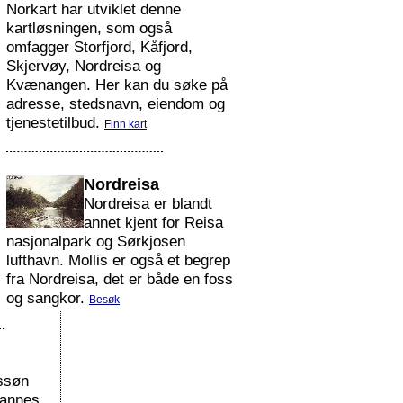
Norkart har utviklet denne
kartløsningen, som også
omfagger Storfjord, Kåfjord,
Skjervøy, Nordreisa og
Kvænangen. Her kan du søke på
adresse, stedsnavn, eiendom og
tjenestetilbud.
Finn kart
Nordreisa
Nordreisa er blandt
annet kjent for Reisa
nasjonalpark og Sørkjosen
lufthavn. Mollis er også et begrep
fra Nordreisa, det er både en foss
og sangkor.
Besøk
nssøn
hannes