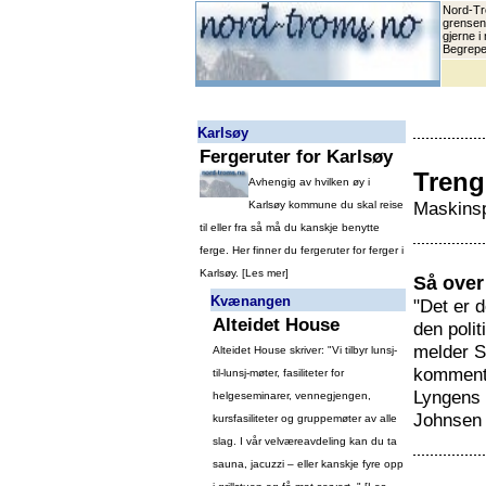
Nord-Tr
grensene
gjerne i
Begrepet
Karlsøy
Fergeruter for Karlsøy
Treng
Avhengig av hvilken øy i
Maskinsp
Karlsøy kommune du skal reise
til eller fra så må du kanskje benytte
ferge. Her finner du fergeruter for ferger i
Karlsøy. [
Les mer
]
Så over 
Kvænangen
"Det er 
Alteidet House
den polit
melder S
Alteidet House skriver: "Vi tilbyr lunsj-
kommenta
til-lunsj-møter, fasiliteter for
Lyngens 
helgeseminarer, vennegjengen,
Johnsen 
kursfasiliteter og gruppemøter av alle
slag. I vår velværeavdeling kan du ta
sauna, jacuzzi – eller kanskje fyre opp