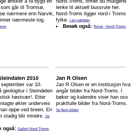
e ønsker å få bygd en
Nord-Troms, finner du muligens
 som går til Tromsø,
lenke til aktuell bussrute her.
oe nærmere enn Narvik,
Nord-Troms ligger nord i Troms
finner nærmeste tog.
fylke.
Les rutetider
Besøk også:
dene
Reise - Nord-Troms
 Steindalen 2010
Jan R Olsen
. september var 10.
Jan R Olsen er en institusjon hva
 geologitur i Steindelen
angår bilder fra Nord-Troms. I
astisk høstvær!. Etter
bøker og kalendre viser han oss
nlagte økter underveis
praktfulle bilder fra Nord-Troms.
an oppe ved breen. En
Se flere bilder
m stadig blir mindre.
Se
k også:
Galleri Nord-Troms