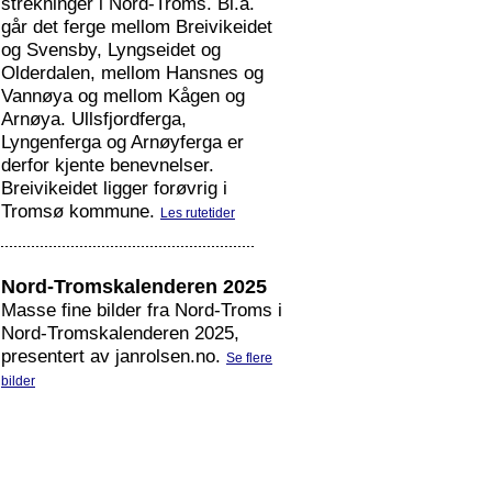
strekninger i Nord-Troms. Bl.a.
går det ferge mellom Breivikeidet
og Svensby, Lyngseidet og
Olderdalen, mellom Hansnes og
Vannøya og mellom Kågen og
Arnøya. Ullsfjordferga,
Lyngenferga og Arnøyferga er
derfor kjente benevnelser.
Breivikeidet ligger forøvrig i
Tromsø kommune.
Les rutetider
Nord-Tromskalenderen 2025
Masse fine bilder fra Nord-Troms i
Nord-Tromskalenderen 2025,
presentert av janrolsen.no.
Se flere
bilder