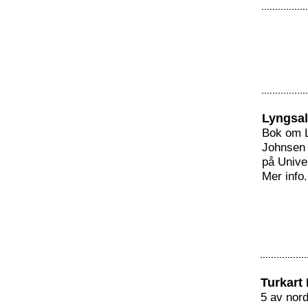
Lyngsa
Bok om 
Johnsen 
på Univer
Mer info
Turkart
5 av nor