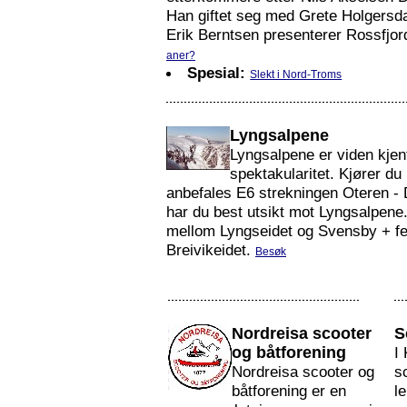
Han giftet seg med Grete Holgersd
Erik Berntsen presenterer Rossfjor
aner?
Spesial:
Slekt i Nord-Troms
Lyngsalpene
Lyngsalpene er viden kjen
spektakularitet. Kjører du 
anbefales E6 strekningen Oteren - D
har du best utsikt mot Lyngsalpene.
mellom Lyngseidet og Svensby + fer
Breivikeidet.
Besøk
Nordreisa scooter
S
og båtforening
I
Nordreisa scooter og
s
båtforening er en
l