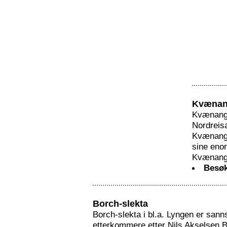
Kvænan
Kvænange
Nordreis
Kvænange
sine enor
Kvænange
Besøk
Borch-slekta
Borch-slekta i bl.a. Lyngen er sann
etterkommere etter Nils Akselsen B