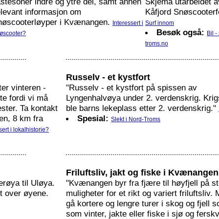
astesoner indre og ytre del, samt annen
Skjema utarbeidet a
elevant informasjon om
Kåfjord Snøscooterf
nøscooterløyper i Kvænangen.
Interessert i
Surf innom
Besøk også:
øscooter?
Bil -
troms.no
Russelv - et kystfort
er vinteren -
"Russelv - et kystfort på spissen av
te fordi vi må
Lyngenhalvøya under 2. verdenskrig. Krig
ester. Ta kontakt
ble barns lekeplass etter 2. verdenskrig."
en, 8 km fra
Spesial:
Slekt i Nord-Troms
sert i lokalhistorie?
Friluftsliv, jakt og fiske i Kvænangen
erøya til Uløya.
"Kvænangen byr fra fjære til høyfjell på s
rt over øyene.
muligheter for et rikt og variert friluftsliv
gå kortere og lengre turer i skog og fjell
som vinter, jakte eller fiske i sjø og fersk