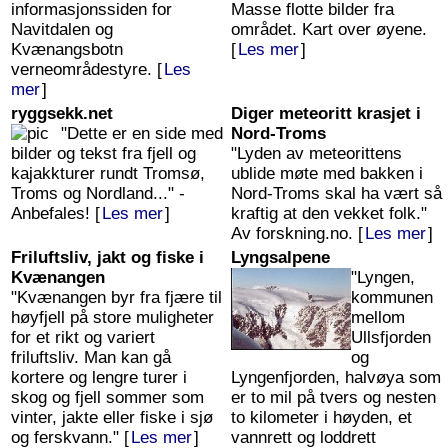
informasjonssiden for
Masse flotte bilder fra
Navitdalen og
området. Kart over øyene.
Kvænangsbotn
[
Les mer
]
verneområdestyre. [
Les
mer
]
ryggsekk.net
Diger meteoritt krasjet i
"Dette er en side med
Nord-Troms
bilder og tekst fra fjell og
"Lyden av meteorittens
kajakkturer rundt Tromsø,
ublide møte med bakken i
Troms og Nordland..." -
Nord-Troms skal ha vært så
Anbefales! [
Les mer
]
kraftig at den vekket folk."
Av forskning.no. [
Les mer
]
Friluftsliv, jakt og fiske i
Lyngsalpene
Kvænangen
"Lyngen,
"Kvænangen byr fra fjære til
kommunen
høyfjell på store muligheter
mellom
for et rikt og variert
Ullsfjorden
friluftsliv. Man kan gå
og
kortere og lengre turer i
Lyngenfjorden, halvøya som
skog og fjell sommer som
er to mil på tvers og nesten
vinter, jakte eller fiske i sjø
to kilometer i høyden, et
og ferskvann." [
Les mer
]
vannrett og loddrett