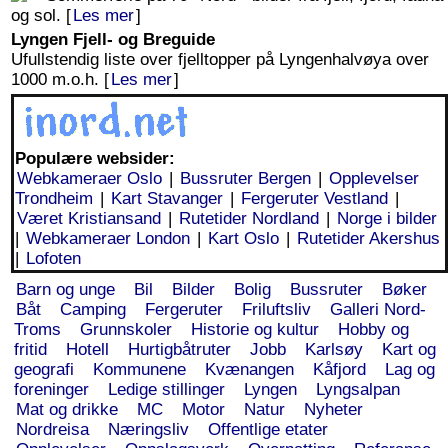
og sol. [
Les mer
]
Lyngen Fjell- og Breguide
Ufullstendig liste over fjelltopper på Lyngenhalvøya over
1000 m.o.h. [
Les mer
]
Populære websider:
Webkameraer Oslo
|
Bussruter Bergen
|
Opplevelser
Trondheim
|
Kart Stavanger
|
Fergeruter Vestland
|
Været Kristiansand
|
Rutetider Nordland
|
Norge i bilder
|
Webkameraer London
|
Kart Oslo
|
Rutetider Akershus
|
Lofoten
Barn og unge
Bil
Bilder
Bolig
Bussruter
Bøker
Båt
Camping
Fergeruter
Friluftsliv
Galleri Nord-
Troms
Grunnskoler
Historie og kultur
Hobby og
fritid
Hotell
Hurtigbåtruter
Jobb
Karlsøy
Kart og
geografi
Kommunene
Kvænangen
Kåfjord
Lag og
foreninger
Ledige stillinger
Lyngen
Lyngsalpan
Mat og drikke
MC
Motor
Natur
Nyheter
Nordreisa
Næringsliv
Offentlige etater