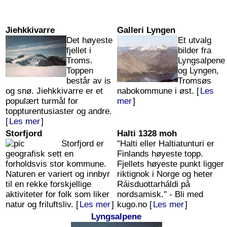
Jiehkkivarre
Galleri Lyngen
Det høyeste
Et utvalg
fjellet i
bilder fra
Troms.
Lyngsalpene
Toppen
og Lyngen,
består av is
Tromsøs
og snø. Jiehkkivarre er et
nabokommune i øst. [
Les
populært turmål for
mer
]
toppturentusiaster og andre.
[
Les mer
]
Storfjord
Halti 1328 moh
Storfjord er
"Halti eller Haltiatunturi er
geografisk sett en
Finlands høyeste topp.
forholdsvis stor kommune.
Fjellets høyeste punkt ligger
Naturen er variert og innbyr
riktignok i Norge og heter
til en rekke forskjellige
Ráisduottarháldi på
aktiviteter for folk som liker
nordsamisk." - Bli med
natur og friluftsliv. [
Les mer
]
kugo.no [
Les mer
]
Lyngsalpene