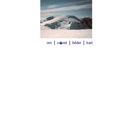
|
|
|
om
v�ret
bilder
kart