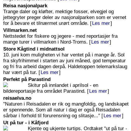
Reisa nasjonalpark
Trange daler og kløfter, mektige fosser, elvegjel og
jettegryter preger deler av nasjonalparken som er vernet
for å bevare et tilnærmet urørt område. [
Les mer
]
Villmarken.net
Nettstedet for fiskere og jegere - med reportasjer fra
mange turer i villmarken i Nord-Troms. [
Les mer
]
Store Kågtind i midnattsol
10. juni kom muligheten vi har ventet på i mange år. Sol
fra skyfrihimmel i starten av juni måned, god temperatur
og fri fra arbeid dagen derpå. Haldetoppen telemarkslaug
har vært på tur. [
Les mer
]
Perfekt på Parastind
Skitur på innlandet i aprilsol - en
bildereportasje fra området Parastind. [
Les mer
]
reisaelva.no
"Naturen i Reisadalen er rik og mangfoldig, og landskapet
er spennende. Som all natur i dag er også Reisadalen
sårbar i forhold til forurensning og slitasje..." [
Les mer
]
Ut på tur - i Kåfjord
Kjente og ukjente turtips. Ordtaket "ut på tur -