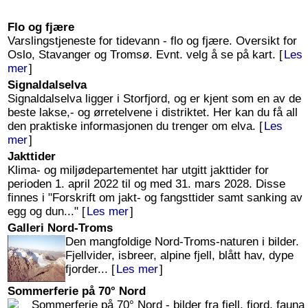
Flo og fjære
Varslingstjeneste for tidevann - flo og fjære. Oversikt for
Oslo, Stavanger og Tromsø. Evnt. velg å se på kart. [
Les
mer
]
Signaldalselva
Signaldalselva ligger i Storfjord, og er kjent som en av de
beste lakse,- og ørretelvene i distriktet. Her kan du få all
den praktiske informasjonen du trenger om elva. [
Les
mer
]
Jakttider
Klima- og miljødepartementet har utgitt jakttider for
perioden 1. april 2022 til og med 31. mars 2028. Disse
finnes i "Forskrift om jakt- og fangsttider samt sanking av
egg og dun..." [
Les mer
]
Galleri Nord-Troms
Den mangfoldige Nord-Troms-naturen i bilder.
Fjellvider, isbreer, alpine fjell, blått hav, dype
fjorder... [
Les mer
]
Sommerferie på 70° Nord
Sommerferie på 70° Nord - bilder fra fjell, fjord, fauna