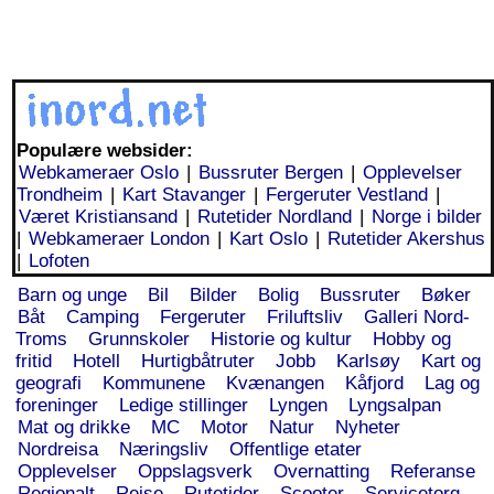
Populære websider:
Webkameraer Oslo
|
Bussruter Bergen
|
Opplevelser
Trondheim
|
Kart Stavanger
|
Fergeruter Vestland
|
Været Kristiansand
|
Rutetider Nordland
|
Norge i bilder
|
Webkameraer London
|
Kart Oslo
|
Rutetider Akershus
|
Lofoten
Barn og unge
Bil
Bilder
Bolig
Bussruter
Bøker
Båt
Camping
Fergeruter
Friluftsliv
Galleri Nord-
Troms
Grunnskoler
Historie og kultur
Hobby og
fritid
Hotell
Hurtigbåtruter
Jobb
Karlsøy
Kart og
geografi
Kommunene
Kvænangen
Kåfjord
Lag og
foreninger
Ledige stillinger
Lyngen
Lyngsalpan
Mat og drikke
MC
Motor
Natur
Nyheter
Nordreisa
Næringsliv
Offentlige etater
Opplevelser
Oppslagsverk
Overnatting
Referanse
Regionalt
Reise
Rutetider
Scooter
Servicetorg