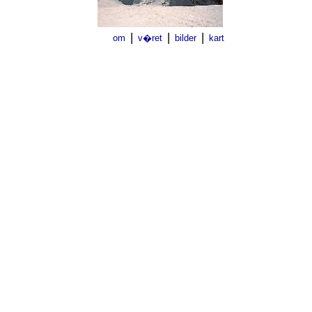
|
|
|
om
v�ret
bilder
kart