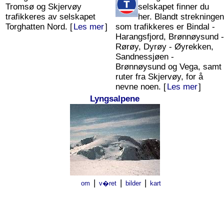
Tromsø og Skjervøy
selskapet finner du
trafikkeres av selskapet
her. Blandt strekningen
Torghatten Nord. [
Les mer
]
som trafikkeres er Bindal -
Harangsfjord, Brønnøysund -
Rørøy, Dyrøy - Øyrekken,
Sandnessjøen -
Brønnøysund og Vega, samt
ruter fra Skjervøy, for å
nevne noen. [
Les mer
]
Lyngsalpene
|
|
|
om
v�ret
bilder
kart