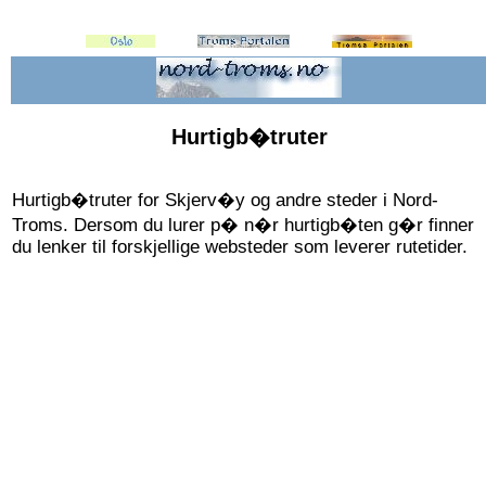
Hurtigb�truter
Hurtigb�truter for Skjerv�y og andre steder i Nord-
Troms. Dersom du lurer p� n�r hurtigb�ten g�r finner
du lenker til forskjellige websteder som leverer rutetider.