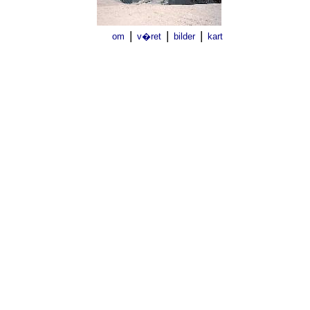
|
|
|
om
v�ret
bilder
kart