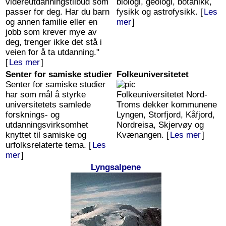
videreutdanningstilbud som
biologi, geologi, botanikk,
passer for deg. Har du barn
fysikk og astrofysikk. [
Les
og annen familie eller en
mer
]
jobb som krever mye av
deg, trenger ikke det stå i
veien for å ta utdanning."
[
Les mer
]
Senter for samiske studier
Folkeuniversitetet
Senter for samiske studier
har som mål å styrke
Folkeuniversitetet Nord-
universitetets samlede
Troms dekker kommunene
forsknings- og
Lyngen, Storfjord, Kåfjord,
utdanningsvirksomhet
Nordreisa, Skjervøy og
knyttet til samiske og
Kvænangen. [
Les mer
]
urfolksrelaterte tema. [
Les
mer
]
Lyngsalpene