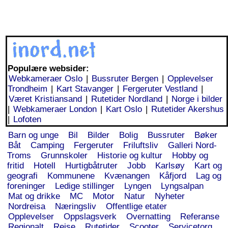
Populære websider:
Webkameraer Oslo
|
Bussruter Bergen
|
Opplevelser
Trondheim
|
Kart Stavanger
|
Fergeruter Vestland
|
Været Kristiansand
|
Rutetider Nordland
|
Norge i bilder
|
Webkameraer London
|
Kart Oslo
|
Rutetider Akershus
|
Lofoten
Barn og unge
Bil
Bilder
Bolig
Bussruter
Bøker
Båt
Camping
Fergeruter
Friluftsliv
Galleri Nord-
Troms
Grunnskoler
Historie og kultur
Hobby og
fritid
Hotell
Hurtigbåtruter
Jobb
Karlsøy
Kart og
geografi
Kommunene
Kvænangen
Kåfjord
Lag og
foreninger
Ledige stillinger
Lyngen
Lyngsalpan
Mat og drikke
MC
Motor
Natur
Nyheter
Nordreisa
Næringsliv
Offentlige etater
Opplevelser
Oppslagsverk
Overnatting
Referanse
Regionalt
Reise
Rutetider
Scooter
Servicetorg